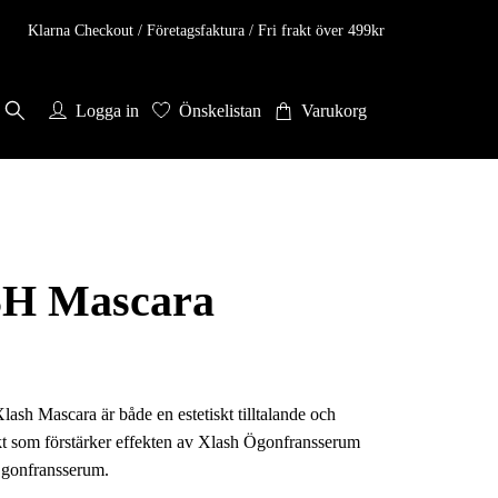
Klarna Checkout / Företagsfaktura / Fri frakt över 499kr
Logga in
Önskelistan
Varukorg
H Mascara
lash Mascara är både en estetiskt tilltalande och
t som förstärker effekten av Xlash Ögonfransserum
gonfransserum.