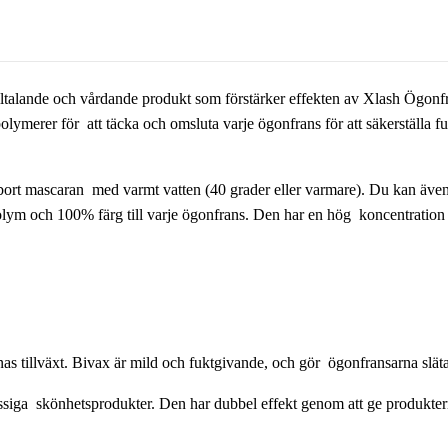
illtalande och vårdande produkt som förstärker effekten av
Xlash Ögonf
olymerer för att täcka och omsluta varje ögonfrans för att säkerställa
a bort mascaran med varmt vatten (40 grader eller varmare). Du kan äve
lym och 100% färg till varje ögonfrans. Den har en hög koncentration a
nas tillväxt. Bivax är mild och fuktgivande, och gör ögonfransarna släta
siga skönhetsprodukter. Den har dubbel effekt genom att ge produkter