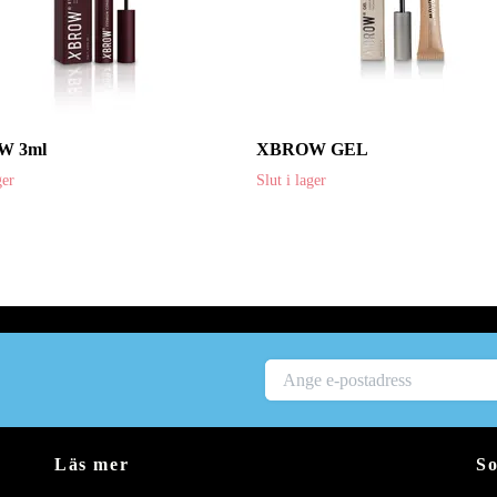
W 3ml
XBROW GEL
ger
Slut i lager
Läs mer
So