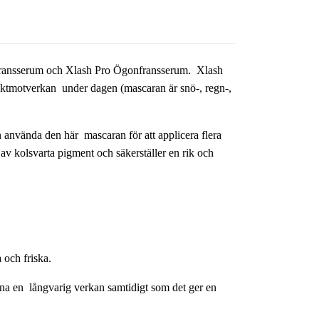
ransserum
och
Xlash Pro Ögonfransserum
. Xlash
 fuktmotverkan under dagen (mascaran är snö-, regn-,
n använda den här mascaran för att applicera flera
v kolsvarta pigment och säkerställer en rik och
 och friska.
na en långvarig verkan samtidigt som det ger en